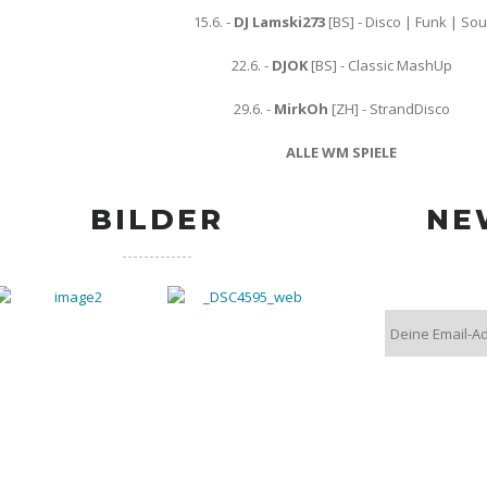
15.6. -
DJ Lamski273
[BS] - Disco | Funk | Sou
22.6. -
DJOK
[BS] - Classic MashUp
29.6. -
MirkOh
[ZH] - StrandDisco
ALLE WM SPIELE
BILDER
NE