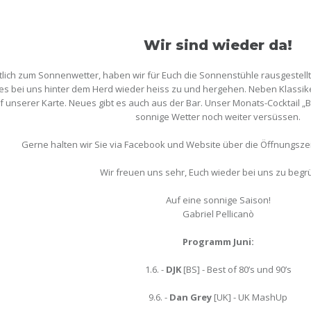
Wir sind wieder da!
lich zum Sonnenwetter, haben wir für Euch die Sonnenstühle rausgestellt
 es bei uns hinter dem Herd wieder heiss zu und hergehen. Neben Klassi
f unserer Karte. Neues gibt es auch aus der Bar. Unser Monats-Cocktail 
sonnige Wetter noch weiter versüssen.
Gerne halten wir Sie via Facebook und Website über die Öffnungsz
Wir freuen uns sehr, Euch wieder bei uns zu begr
Auf eine sonnige Saison!
Gabriel Pellicanò
Programm Juni:
1.6. -
DJK
[BS] - Best of 80’s und 90’s
9.6. -
Dan Grey
[UK] - UK MashUp